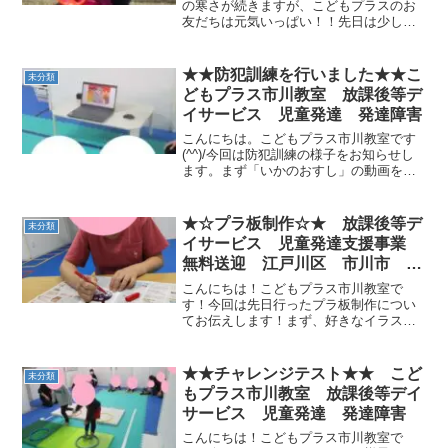
の寒さが続きますが、こどもプラスのお
友だちは元気いっぱい！！先日は少し遠
くの公園に出かけて遊んできました！ た
くさん身体を動かして身体はポカポカ(●
´ω｀●)たくさん遊んだ後は水分補給もバ
★★防犯訓練を行いました★★こ
未分類
ッチリです！！...
どもプラス市川教室 放課後等デ
イサービス 児童発達 発達障害
こんにちは。こどもプラス市川教室です
(^^)/今回は防犯訓練の様子をお知らせし
ます。まず「いかのおすし」の動画を見
てみんなで勉強！いか：いかないの：の
らないお：おおきなこえでさけぶす：す
ぐにげるし：しらせるしっかりお話を聞
★☆プラ板制作☆★ 放課後等デ
未分類
けましたね！今日は...
イサービス 児童発達支援事業
無料送迎 江戸川区 市川市 発
達障がい 運動療育 放デイ 児
こんにちは！こどもプラス市川教室で
発 ADHD 自閉症
す！今回は先日行ったプラ板制作につい
てお伝えします！まず、好きなイラスト
を選びます。次に、マジックでふちをな
ぞり、色を塗っていきます。 できあがっ
た作品と一緒に記念撮影★ 最後にみんな
★★チャレンジテスト★★ こど
未分類
がつくった作品は、先生...
もプラス市川教室 放課後等デイ
サービス 児童発達 発達障害
こんにちは！こどもプラス市川教室で