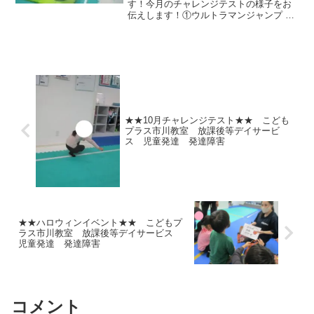
す！今月のチャレンジテストの様子をお
伝えします！①ウルトラマンジャンプ カ
ンガルーに変身して、マットからマット
までを１，２，３でジャンプ！②救急車
片足クマ２人組で行います。片足をもっ
てもらい、片足クマで進ん...
★★10月チャレンジテスト★★ こども
プラス市川教室 放課後等デイサービ
ス 児童発達 発達障害
★★ハロウィンイベント★★ こどもプ
ラス市川教室 放課後等デイサービス
児童発達 発達障害
コメント