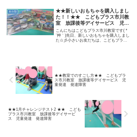
100円になるように選ぶお買い物イベント
です！一つずつ合わせて100円にする子
★★新しいおもちゃを購入しまし
未分類
や、細か...
た！！★★ こどもプラス市川教
室 放課後等デイサービス 児童
発達 発達障害
こんにちはこどもプラス市川教室です( *
´艸｀)先日、新しいおもちゃを購入しまし
た☆彡小さいお友だちは、こどもプラス
に来るのがもっと楽しくなるように...小
学生のお友だちは、学童やすくすくにお
迎えに行くとどうしても遊びの途中でこ
どもプラスに...
★★教室でのすごし方★★ こどもプラ
ス市川教室 放課後等デイサービス 児
童発達 発達障害
★★1月チャレンジテスト2 ★★ こども
プラス市川教室 放課後等デイサービ
ス 児童発達 発達障害