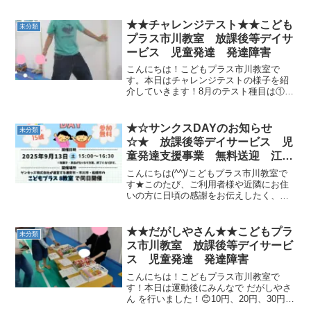
★★チャレンジテスト★★こども
未分類
プラス市川教室 放課後等デイサ
ービス 児童発達 発達障害
こんにちは！こどもプラス市川教室で
す。本日はチャレンジテストの様子を紹
介していきます！8月のテスト種目は①長
い平均台渡り②障害物片足クマ③クモの
巣側転バランス力や空間認知、回転感覚
に逆さ感覚、支持力と様々な力が大切に
★☆サンクスDAYのお知らせ
未分類
なってきます。 夏休み...
☆★ 放課後等デイサービス 児
童発達支援事業 無料送迎 江戸
川区 市川市 発達障がい 運動
こんにちは(^^)/こどもプラス市川教室で
療育 放デイ 児発 ADHD 自
す★このたび、ご利用者様や近隣にお住
いの方に日頃の感謝をお伝えしたく、ゲ
閉症
ンキッズ株式会社の運営する“こどもプラ
ス８教室”でサンクスDAYを開催する運び
となりました♡♡♡日時：２０２５年９
★★だがしやさん★★こどもプラ
未分類
月１３日（土...
ス市川教室 放課後等デイサービ
ス 児童発達 発達障害
こんにちは！こどもプラス市川教室で
す！本日は運動後にみんなで だがしやさ
ん を行いました！😊10円、20円、30円、
40円のかごに分かれただがしを合わせて