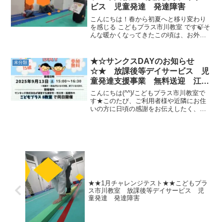
ビス 児童発達 発達障害
こんにちは！春から初夏へと移り変わり
を感じる こどもプラス市川教室 です🍃そ
んな暖かくなってきたこの頃は、お外に
でて公園や広場、学校の校庭の遊具など
で遊ぶ機会が増えたと思います!(^^)!現
在、市川教室では遊具の遊び方について
★☆サンクスDAYのお知らせ
未分類
SST紙芝居を...
☆★ 放課後等デイサービス 児
童発達支援事業 無料送迎 江戸
川区 市川市 発達障がい 運動
こんにちは(^^)/こどもプラス市川教室で
療育 放デイ 児発 ADHD 自
す★このたび、ご利用者様や近隣にお住
いの方に日頃の感謝をお伝えしたく、ゲ
閉症
ンキッズ株式会社の運営する“こどもプラ
ス８教室”でサンクスDAYを開催する運び
となりました♡♡♡日時：２０２５年９
月１３日（土...
★★1月チャレンジテスト★★こどもプラ
ス市川教室 放課後等デイサービス 児
童発達 発達障害