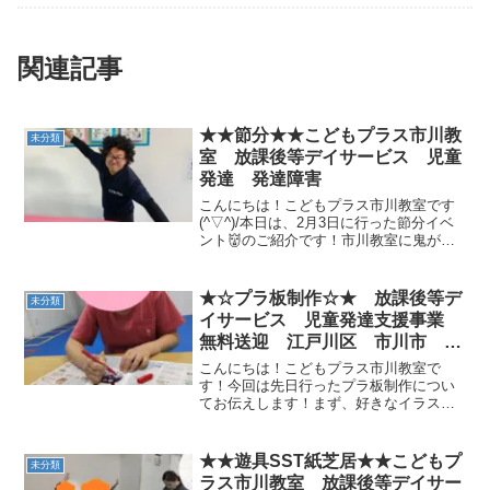
関連記事
★★節分★★こどもプラス市川教
未分類
室 放課後等デイサービス 児童
発達 発達障害
こんにちは！こどもプラス市川教室です
(^▽^)/本日は、2月3日に行った節分イベ
ント👹のご紹介です！市川教室に鬼がき
ました・・・❕❔鬼と一緒に運動を頑張り
ました！豆まきの代わりにボールを投げ
て当てたり、鬼が気付かないうちに宝を
★☆プラ板制作☆★ 放課後等デ
未分類
取ったり、みん...
イサービス 児童発達支援事業
無料送迎 江戸川区 市川市 発
達障がい 運動療育 放デイ 児
こんにちは！こどもプラス市川教室で
発 ADHD 自閉症
す！今回は先日行ったプラ板制作につい
てお伝えします！まず、好きなイラスト
を選びます。次に、マジックでふちをな
ぞり、色を塗っていきます。 できあがっ
た作品と一緒に記念撮影★ 最後にみんな
★★遊具SST紙芝居★★こどもプ
未分類
がつくった作品は、先生...
ラス市川教室 放課後等デイサー