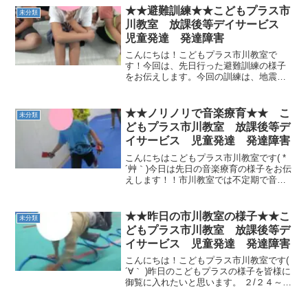
´ω｀●)たくさん遊んだ後は水分補給もバ
★★避難訓練★★こどもプラス市
未分類
ッチリです！！...
川教室 放課後等デイサービス
児童発達 発達障害
こんにちは！こどもプラス市川教室で
す！今回は、先日行った避難訓練の様子
をお伝えします。今回の訓練は、地震、
火事が起こった時を想定して行いまし
た。はじめに、紙芝居を見て地震、火事
が起こった時の避難の仕方や約束につい
★★ノリノリで音楽療育★★ こ
未分類
て学びました。 避難する時の...
どもプラス市川教室 放課後等デ
イサービス 児童発達 発達障害
こんにちはこどもプラス市川教室です( *
´艸｀)今日は先日の音楽療育の様子をお伝
えします！！市川教室では不定期で音楽
療育を実施していますいつもの運動療育
とは少し違う、音楽に合わせて身体を動
かすプログラムです鳴子を持って、ゆっ
★★昨日の市川教室の様子★★こ
未分類
くり・スキップ・...
どもプラス市川教室 放課後等デ
イサービス 児童発達 発達障害
こんにちは！こどもプラス市川教室です(
´∀｀ )昨日のこどもプラスの様子を皆様に
御覧に入れたいと思います。 ２/２４～
２/２９までチャレンジテスト期間中とい
うことで、こども達は今日も「◎」を貰