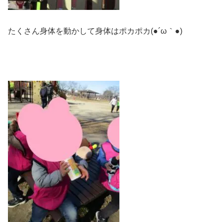
たくさん身体を動かして身体はポカポカ(●´ω｀●)