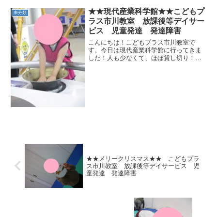
復横跳び・立ち幅跳び・腹筋・大繩チャ
レンジとなっております。日々の成果を
★★現代産業科学館★★こどもプ
未分類
出す機会となって...
ラス市川教室 放課後等デイサー
ビス 児童発達 発達障害
こんにちは！こどもプラス市川教室で
す。今日は現代産業科学館に行ってきま
した！人も少なくて、ほぼ貸し切り！！
のびのびと遊べました～ シャボン玉
でコーナーが特に大人気で、とても盛り
上がっていましたね。帰りの車で「ま
た、行きたい！！」とたくさん...
★★メリークリスマス★★ こどもプラ
ス市川教室 放課後等デイサービス 児
童発達 発達障害