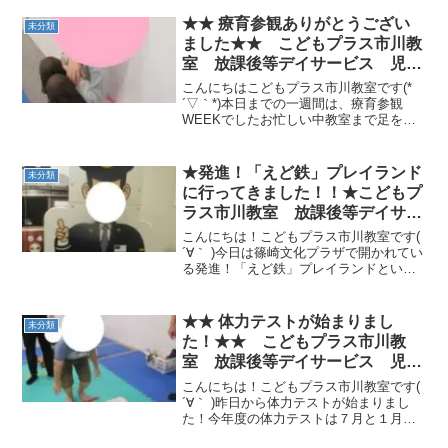
★★ 療育参観ありがとうござい
未分類
ました★★ こどもプラス市川教
室 放課後等デイサービス 児童
発達 発達障害
こんにちはこどもプラス市川教室です(*
´▽｀*)本日までの一週間は、療育参観
WEEKでしたお忙しい中教室まで足をお
運びくださった皆様、ありがとうござい
ました今回はご都合がつかなかった皆様
におかれましても、日々の送迎時などを
★発進！「えど鉄」プレイランド
未分類
利用して、随時子ど...
に行ってきました！！★こどもプ
ラス市川教室 放課後等デイサー
ビス 児童発達 発達障害
こんにちは！こどもプラス市川教室です(
´∀｀ )今日は篠崎文化プラザで開かれてい
る発進！「えど鉄」プレイランドという
展示会に行ってきました。駅や車両の歴
史や、ジオラマ展示等がありこども達は
とても楽しそうでした。特にプロジェク
★★ 体力テストが始まりまし
未分類
ションマッピン...
た！★★ こどもプラス市川教
室 放課後等デイサービス 児童
発達 発達障害
こんにちは！こどもプラス市川教室です(
´∀｀ )昨日から体力テストが始まりまし
た！今年度の体力テストは７月と１月に
行われます。体力テストの内容は、・反