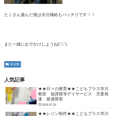
たくさん遊んだ後は水分補給もバッチリです！！
また一緒におでかけしようね(‘◇’)ゞ
未分類
人気記事
★★日々の療育★★こどもプラス市川
教室 放課後等デイサービス 児童発
達 発達障害
2026.07.25
★★レジン制作★★こどもプラス市川