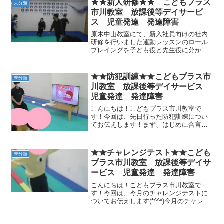
★★新人研修★★ こどもプラス
未分類
月から何年生になるのか上手...
市川教室 放課後等デイサービ
ス 児童発達 発達障害
原木中山教室にて、新入社員向けの社内
研修を行いました運動レッスンのロール
プレイングを子ども役と先生役に分かれ
て行いました子供役のスタッフの演技が
リアルそのものだったり……一部笑いを
誘ったりする等、アクティブに楽しく行
★★防犯訓練★★こどもプラス市
未分類
えました最後は参加した社...
川教室 放課後等デイサービス
児童発達 発達障害
こんにちは！こどもプラス市川教室で
す！今回は、先日行った防犯訓練につい
てお伝えします！まず、はじめに合言葉
の「いかのおすし」についての動画を見
ました。いか いかないの のら
ないお おおごえをだすす す
★★チャレンジテスト★★こども
未分類
ぐにげるし しらせるで...
プラス市川教室 放課後等デイサ
ービス 児童発達 発達障害
こんにちは！こどもプラス市川教室で
す！今回は、今月のチャレンジテストに
ついてお伝えします(*^^*)今月のチャレン
ジテストは、①忍者平均台②サルキック
タンバリン③台上前転の３つです！！①