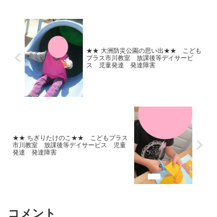
忍者平均台②サルキックタンバリン③台
上前転みんな一生懸...
★★ 大洲防災公園の思い出★★ こども
プラス市川教室 放課後等デイサービ
ス 児童発達 発達障害
★★ ちぎりたけのこ★★ こどもプラス
市川教室 放課後等デイサービス 児童
発達 発達障害
コメント