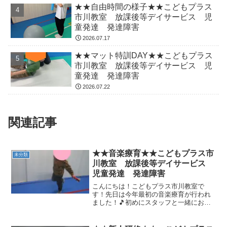
★★自由時間の様子★★こどもプラス
市川教室 放課後等デイサービス 児
童発達 発達障害
2026.07.17
★★マット特訓DAY★★こどもプラス
市川教室 放課後等デイサービス 児
童発達 発達障害
2026.07.22
関連記事
★★音楽療育★★こどもプラス市
未分類
川教室 放課後等デイサービス
児童発達 発達障害
こんにちは！こどもプラス市川教室で
す！先日は今年最初の音楽療育が行われ
ました！🎵初めにスタッフと一緒にお餅
つきの手遊びを行いました！リズムよ
く、手が挟まれないようにぺったんこ、
ぺったんこ✋はじまりの歌ではお名前と4