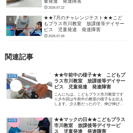
童発達 発達障害
2026.07.22
★★7月のチャレンジテスト★★こど
もプラス市川教室 放課後等デイサー
ビス 児童発達 発達障害
2026.07.09
関連記事
★★午前中の様子★★ こどもプ
未分類
ラス市川教室 放課後等デイサー
ビス 児童発達 発達障害
こんにちは。こどもプラス市川教室です
☆彡今回は午前中の教室の様子をお伝え
します。少人数だったので、伸び伸びと
おもちゃで遊んだり、運動をたくさん行
いました。仲良く遊ぶ様子が見られまし
た♪ 平均台も初めは手を引かれながらで
★★マックの日★★こどもプラス
未分類
したが、自分の力で渡れ...
市川教室 放課後等デイサービ
ス 児童発達 発達障害