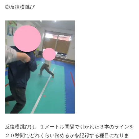
②反復横跳び
反復横跳びは、１メートル間隔で引かれた３本のラインを
２０秒間でどれくらい踏めるかを記録する種目になりま