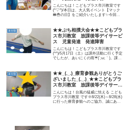
こんにちは！こどもプラス市川教室です
(^▽^)/本日は、大人気イベント【マック
🍔🍟の日】をご紹介いたします✨今回
は、チャレンジテストの後にマック🍔🍟
の日を行いました！お昼がマックという
こともあり、みんなとても集中して参加
★★ぷち相撲大会★★こどもプラ
未分類
することができていま...
ス市川教室 放課後等デイサービ
ス 児童発達 発達障害
こんにちは！こどもプラス市川教室です
(^^)/5月17日（土）は課外活動に行く予定
でしたが、あいにくの雨☔(´;ω;｀)。課外
活動の代わりに、ぷち相撲大会を行いま
した！！今回はその様子をお伝えします
(*^^)vまず、ラジオ体操で身体を温めま...
★★_(._.)_療育参観ありがとうご
未分類
ざいました_(._.)_★★こどもプラ
ス市川教室 放課後等デイサービ
ス 児童発達 発達障害
こんにちは！台風の猛威に怯える こども
プラス市川教室 です🌞8/22(木)～8/28(水)
に行った療育参観へのご協力、誠にあり
がとうございましたm(__)m療育参観にお
越しいただいた保護者の皆様、お忙しい
中お時間を調整していただいてのご参
加...